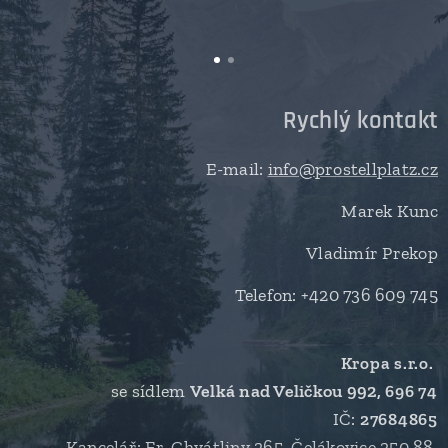
Rychlý kontakt
E-mail:
info@prostellplatz.cz
Marek Kunc
Vladimír Prekop
Telefon: +420 736 609 745
Kropa s.r.o.
se sídlem
Velká nad Veličkou 992,
696 74
IČ:
27684865
Kancelář: Fr. Chvátliny 265, Čelákovice 250 88