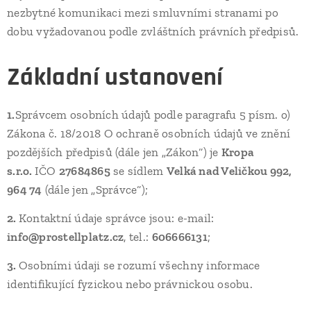
nezbytné komunikaci mezi smluvními stranami po
dobu vyžadovanou podle zvláštních právních předpisů.
Základní ustanovení
1.
Správcem osobních údajů podle paragrafu 5 písm. o)
Zákona č. 18/2018 O ochraně osobních údajů ve znění
pozdějších předpisů (dále jen „Zákon“) je
Kropa
s.r.o.
IČO
27684865
se sídlem
Velká nad Veličkou 992,
964 74
(dále jen „Správce“);
2.
Kontaktní údaje správce jsou: e-mail:
info@prostellplatz.cz
, tel.:
606666131
;
3.
Osobními údaji se rozumí všechny informace
identifikující fyzickou nebo právnickou osobu.