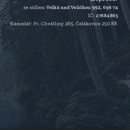
se sídlem
Velká nad Veličkou 992,
696 74
IČ:
27684865
Kancelář: Fr. Chvátliny 265, Čelákovice 250 88