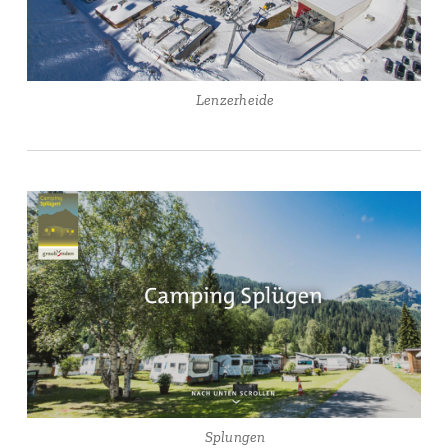
🏕 Lenzerheide
🏕 Splungen