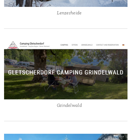
🏕 Lenzerheide
🏕 Grindelwald