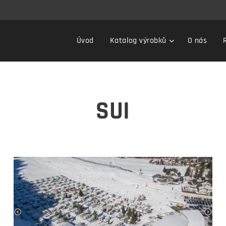
Úvod
Katalog výrobků
O nás
SUI