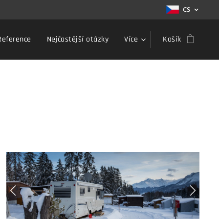
CS
Reference
Nejčastější otázky
Více
Košík