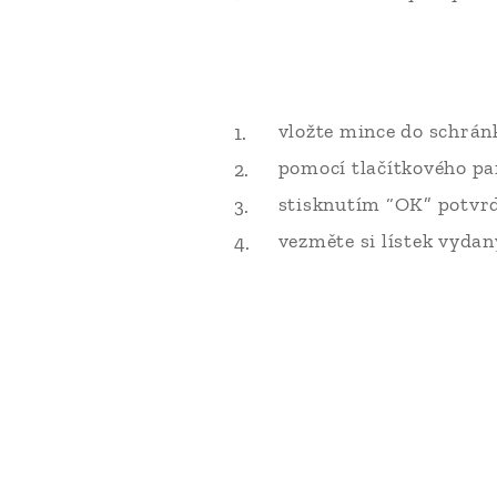
vložte mince do schrán
pomocí tlačítkového pa
stisknutím “OK” potvrď
vezměte si lístek vydan