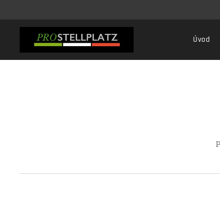
Úvod
P