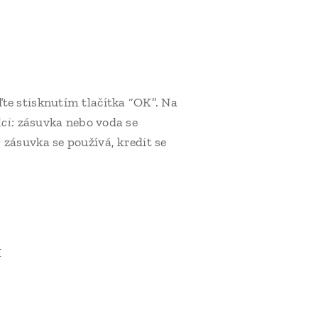
ďte stisknutím tlačítka “OK”. Na
ici:
zásuvka nebo voda se
:
zásuvka se používá, kredit se
K