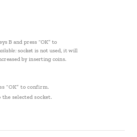
eys B and press “OK” to
vailable:
socket is not used, it will
increased by inserting coins.
ss “OK” to confirm.
 the selected socket.