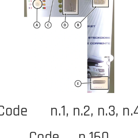
Code🔌 n.1, n.2, n.3, n.
Code💦n.160