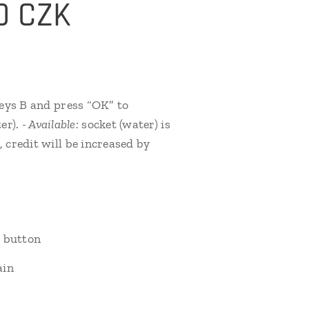
50 CZK
eys B and press “OK” to
er).
- Available:
socket (water) is
, credit will be increased by
K button
ain