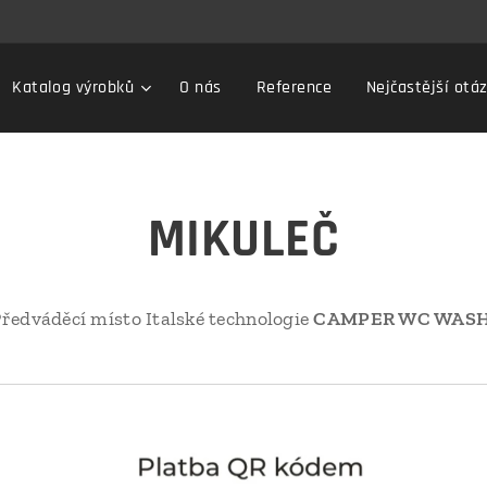
Katalog výrobků
O nás
Reference
Nejčastější otá
MIKULEČ
ředváděcí místo Italské technologie
CAMPER WC WAS