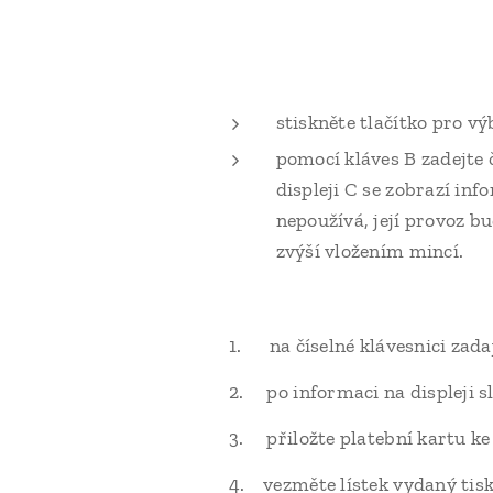
stiskněte tlačítko pro vý
pomocí kláves B zadejte 
displeji C se zobrazí in
nepoužívá, její provoz b
zvýší vložením mincí.
1. na číselné klávesnici zadajt
2. po informaci na displeji sl
3. přiložte platební kartu ke 
4. vezměte lístek vydaný tiskár