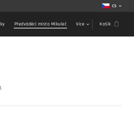
CS
zky
Předváděcí místo Mikuleč
Více
Košík
H
.