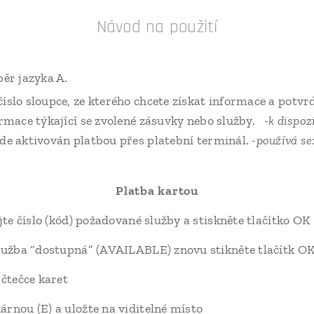
Návod na použití
běr jazyka A.
číslo sloupce, ze kterého chcete získat informace a potvr
formace týkající se zvolené zásuvky nebo služby.
-k dispoz
ude aktivován platbou přes platební terminál.
-používá se
Platba kartou
e číslo (kód) požadované služby a stiskněte tlačítko OK
užba “dostupná” (AVAILABLE) znovu stikněte tlačítk O
čtečce karet
nou (E) a uložte na viditelné místo