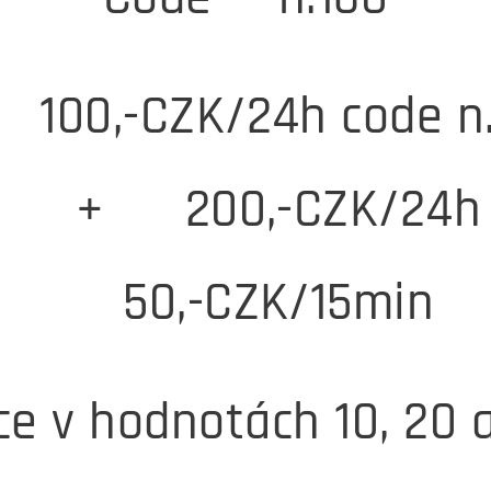
️ 100,-CZK/24h code n.
🅿️+🔌 200,-CZK/24h
💦50,-CZK/15min
ce v hodnotách 10, 20 